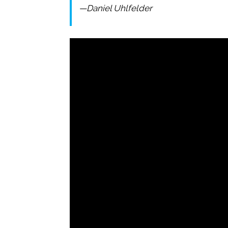
—Daniel
Uhlfelder