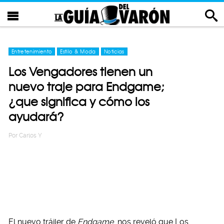
Entretenimiento
Estilo & Moda
Noticias
Los Vengadores tienen un
nuevo traje para Endgame;
¿que significa y cómo los
ayudará?
Por
Carlos Y
El nuevo tráiler de
Endgame
nos reveló que Los