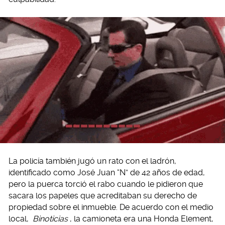
La policía también jugó un rato con el ladrón,
identificado como José Juan “N” de 42 años de edad,
pero la puerca torció el rabo cuando le pidieron que
sacara los papeles que acreditaban su derecho de
propiedad sobre el inmueble. De acuerdo con el medio
local,
Binoticias
, la camioneta era una Honda Element,