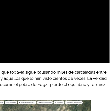
es que todavía sigue causando miles de carcajadas entre
 y aquellos que lo han visto cientos de veces. La verdad
urrir, el pobre de Edgar pierde el equilibrio y termina