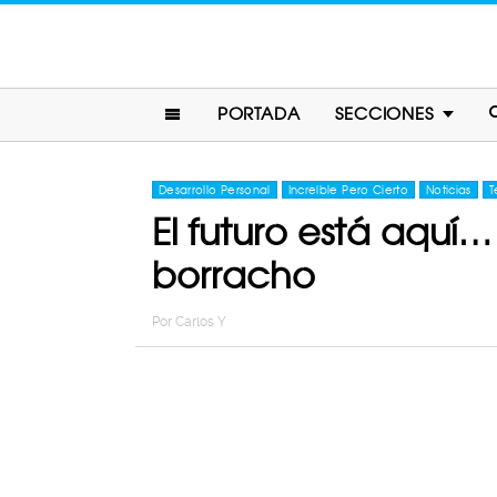
PORTADA
SECCIONES
Desarrollo Personal
Increíble Pero Cierto
Noticias
T
El futuro está aquí…
borracho
Por
Carlos Y