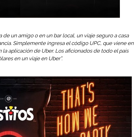
a de un amigo o en un bar local, un viaje seguro a casa
stancia. Simplemente ingresa el código UPC, que viene en
n la aplicación de Uber. Los aficionados de todo el país
ares en un viaje en Uber”.