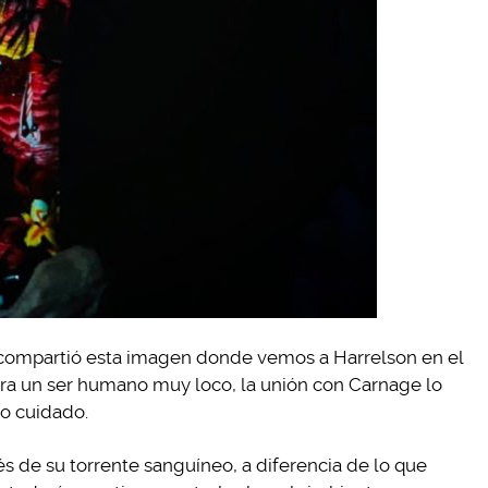
compartió esta imagen donde vemos a Harrelson en el
 era un ser humano muy loco, la unión con Carnage lo
o cuidado.
s de su torrente sanguíneo, a diferencia de lo que