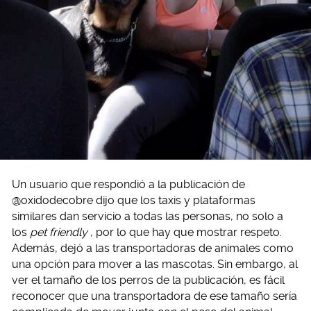
Un usuario que respondió a la publicación de
@oxidodecobre dijo que los taxis y plataformas
similares dan servicio a todas las personas, no solo a
los
pet friendly
, por lo que hay que mostrar respeto.
Además, dejó a las transportadoras de animales como
una opción para mover a las mascotas. Sin embargo, al
ver el tamaño de los perros de la publicación, es fácil
reconocer que una transportadora de ese tamaño sería