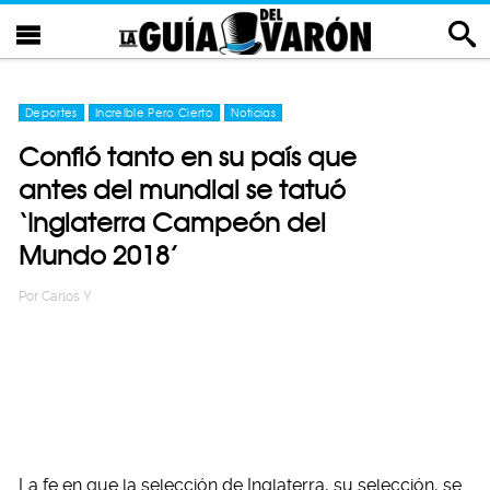
Deportes
Increíble Pero Cierto
Noticias
Confió tanto en su país que
antes del mundial se tatuó
‘Inglaterra Campeón del
Mundo 2018’
Por
Carlos Y
La fe en que la selección de Inglaterra, su selección, se