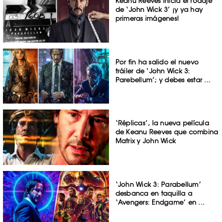
Keanu Reeves inicia el rodaje
de ‘John Wick 3’ ¡y ya hay
primeras imágenes!
Por fin ha salido el nuevo
tráiler de ‘John Wick 3:
Parebellum’; y debes estar ...
‘Réplicas’, la nueva película
de Keanu Reeves que combina
Matrix y John Wick
‘John Wick 3: Parabellum’
desbanca en taquilla a
‘Avengers: Endgame’ en ...