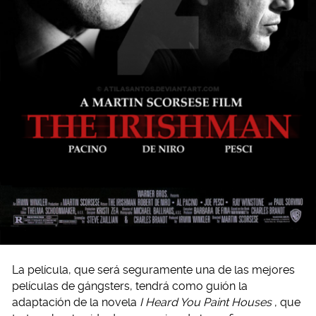
La película, que será seguramente una de las mejores
películas de gángsters, tendrá como guión la
adaptación de la novela
I Heard You Paint Houses
, que