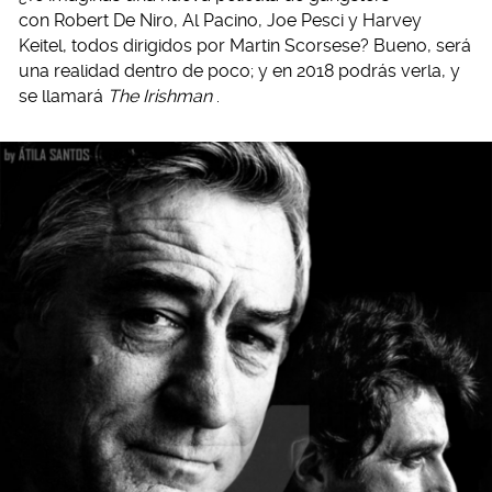
con Robert De Niro, Al Pacino, Joe Pesci y Harvey
Keitel, todos dirigidos por Martin Scorsese? Bueno, será
una realidad dentro de poco; y en 2018 podrás verla, y
se llamará
The Irishman
.