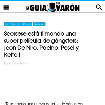
Increíble Pero Cierto
Noticias
Scorsese está filmando una
super película de gángsters:
¡con De Niro, Pacino, Pesci y
Keitel!
Por
Alfonso Peña
¿Te imaginas una nueva película de gángsters