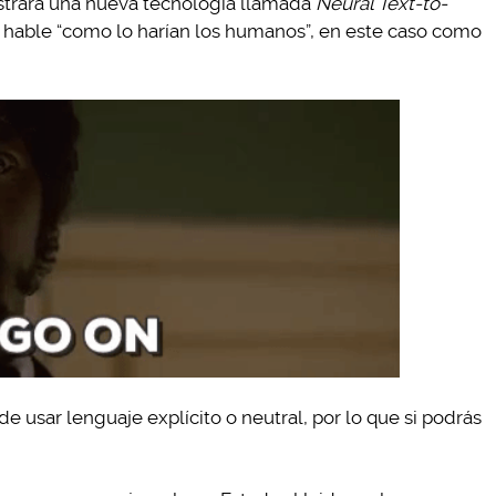
trara una nueva tecnología llamada
Neural Text-to-
a hable “como lo harían los humanos”, en este caso como
de usar lenguaje explícito o neutral, por lo que si podrás