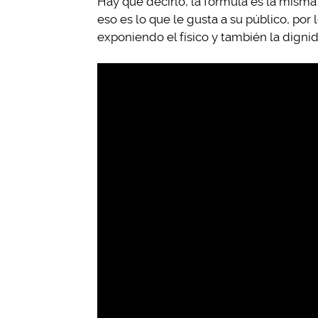
Hay que decirlo, la fórmula es la mism
eso es lo que le gusta a su público, po
exponiendo el físico y también la digni