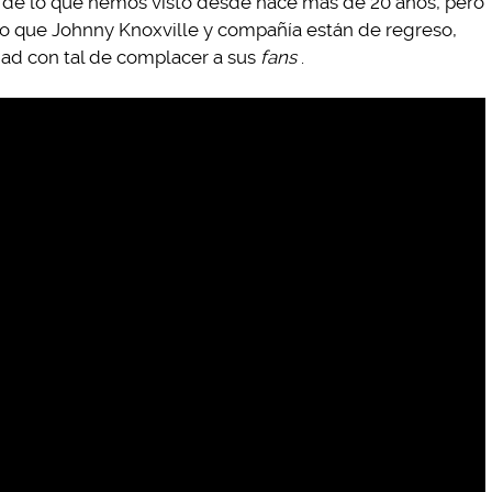
a de lo que hemos visto desde hace más de 20 años, pero
r lo que Johnny Knoxville y compañía están de regreso,
dad con tal de complacer a sus
fans
.