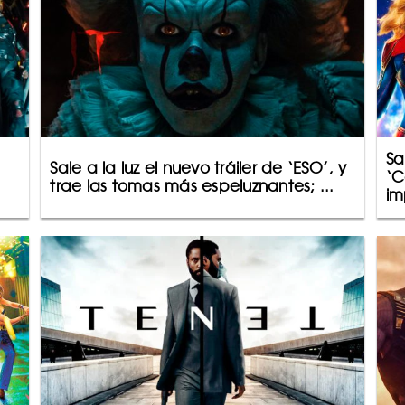
Sa
Sale a la luz el nuevo tráiler de ‘ESO’, y
‘C
trae las tomas más espeluznantes; ...
im