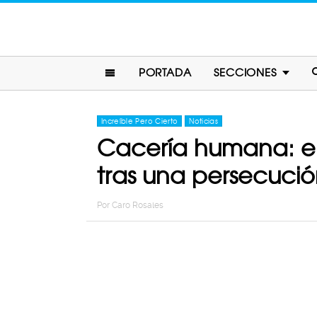
PORTADA
SECCIONES
Increíble Pero Cierto
Noticias
Cacería humana: el
tras una persecución
Por
Caro Rosales