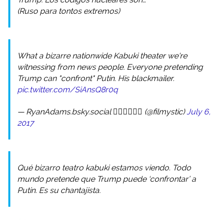
(Ruso para tontos extremos)
What a bizarre nationwide Kabuki theater we're
witnessing from news people. Everyone pretending
Trump can "confront" Putin. His blackmailer.
pic.twitter.com/SiAnsQ8r0q
— RyanAdams.bsky.social 🏳️‍🌈🇺🇦🇹🇭 (@filmystic)
July 6,
2017
Qué bizarro teatro kabuki estamos viendo. Todo
mundo pretende que Trump puede ‘confrontar’ a
Putin. Es su chantajista.