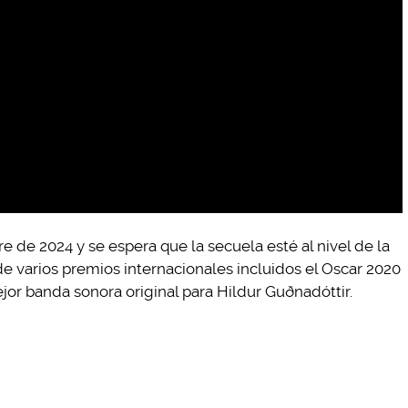
re de 2024 y se espera que la secuela esté al nivel de la
e varios premios internacionales incluidos el Oscar 2020
jor banda sonora original para Hildur Guðnadóttir.