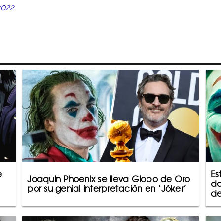
2022
e
Es
Joaquin Phoenix se lleva Globo de Oro
de
por su genial interpretación en ‘Jóker’
de