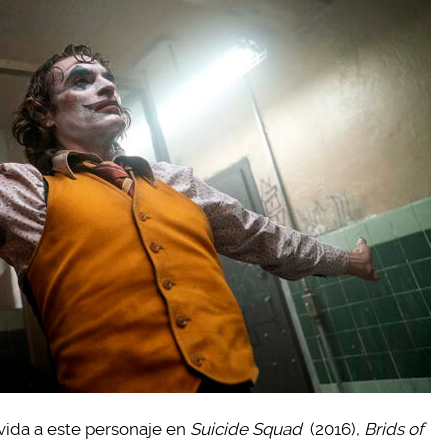
vida a este personaje en
Suicide Squad
(2016),
Brids of