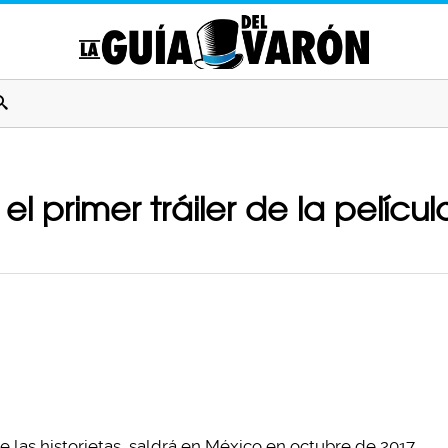
 el primer tráiler de la pelíc
e las historietas, saldrá en México en octubre de 2017,