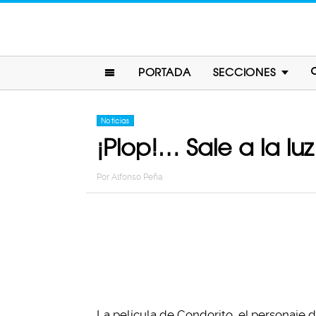
PORTADA
SECCIONES
Noticias
¡Plop!… Sale a la luz
Por
Alfonso Peña
La película de Condorito, el personaje d