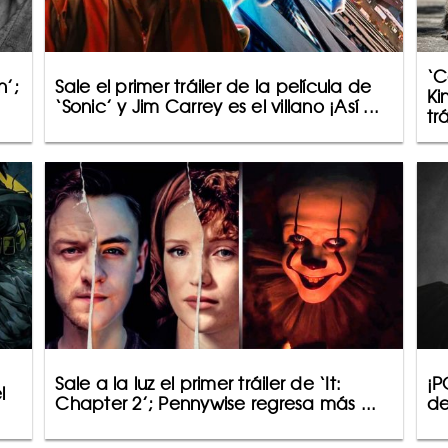
‘C
n’;
Sale el primer tráiler de la película de
Ki
‘Sonic’ y Jim Carrey es el villano ¡Así ...
trá
Sale a la luz el primer tráiler de ‘It:
¡P
l
Chapter 2’; Pennywise regresa más ...
de