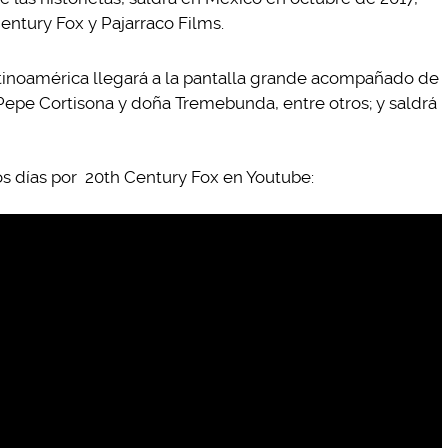
entury Fox y Pajarraco Films.
latinoamérica llegará a la pantalla grande acompañado de
Pepe Cortisona y doña Tremebunda, entre otros; y saldrá
os días por 20th Century Fox en Youtube: