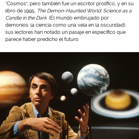
“Cosmos”; pero también fue un escritor prolífico, y en su
libro de 1995,
The Demon-Haunted World: Science as a
Candle in the Dark
(El mundo embrujado por
demonios: la ciencia como una vela en la oscuridad),
sus lectores han notado un pasaje en específico que
parece haber predicho el futuro.