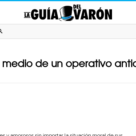
n medio de un operativo antid
es y amorosos sin importar la situación moral de sus