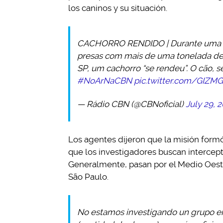
los caninos y su situación.
CACHORRO RENDIDO | Durante uma m
presas com mais de uma tonelada de
SP, um cachorro “se rendeu”. O cão, s
#NoArNaCBN
pic.twitter.com/GIZM
— Rádio CBN (@CBNoficial)
July 29, 
Los agentes dijeron que la misión formó 
que los investigadores buscan intercep
Generalmente, pasan por el Medio Oeste
São Paulo.
No estamos investigando un grupo en p