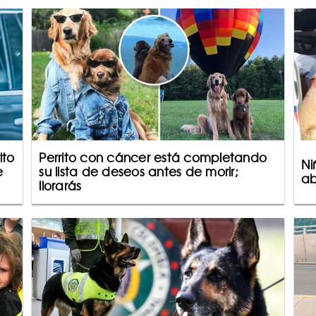
ito
Perrito con cáncer está completando
Ni
e
su lista de deseos antes de morir;
ab
llorarás