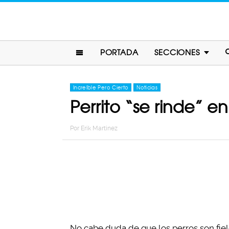
PORTADA
SECCIONES
Increíble Pero Cierto
Noticias
Perrito “se rinde” e
Por
Erik Martinez
No cabe duda de que los perros son fiel