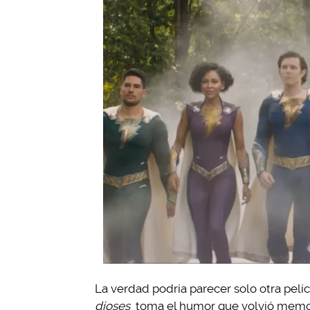
La verdad podría parecer solo otra pel
dioses
toma el humor que volvió memora