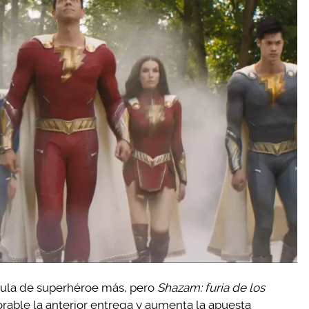
ícula de superhéroe más, pero
Shazam: furia de los
ble la anterior entrega y aumenta la apuesta