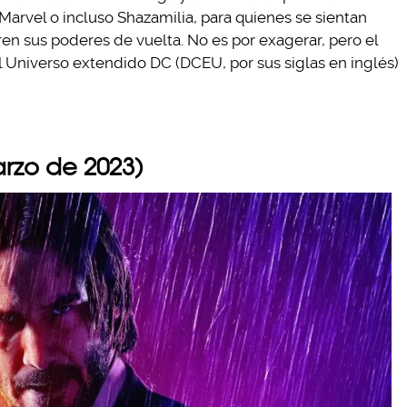
Marvel o incluso Shazamilia, para quienes se sientan
ren sus poderes de vuelta. No es por exagerar, pero el
 Universo extendido DC (DCEU, por sus siglas en inglés)
rzo de 2023)