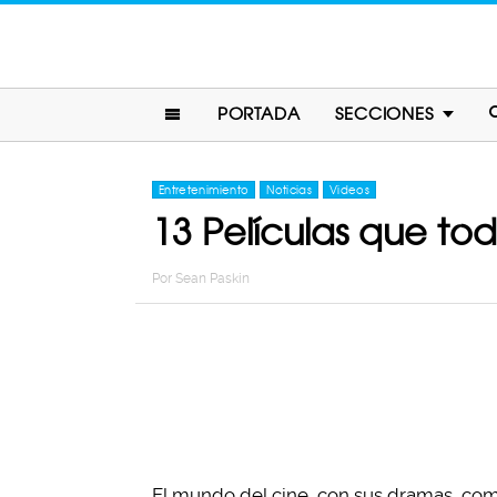
PORTADA
SECCIONES
Entretenimiento
Noticias
Videos
13 Películas que to
Por
Sean Paskin
El mundo del cine, con sus dramas, comed