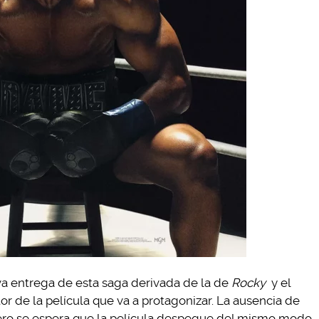
a entrega de esta saga derivada de la de
Rocky
y el
r de la película que va a protagonizar. La ausencia de
ero se espera que la película despegue del mismo modo