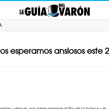
dos esperamos ansiosos este 
ias y épicas, nos tiene siempre al filo de la butaca y el