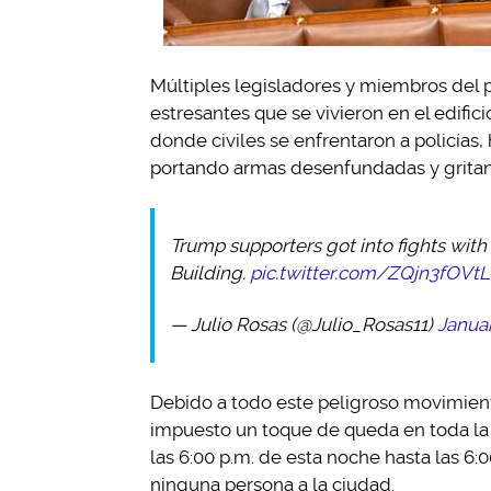
Múltiples legisladores y miembros de
estresantes que se vivieron en el edifici
donde civiles se enfrentaron a policías
portando armas desenfundadas y grita
Trump supporters got into fights with 
Building.
pic.twitter.com/ZQjn3fOVtL
— Julio Rosas (@Julio_Rosas11)
Januar
Debido a todo este peligroso movimiento
impuesto un toque de queda en toda la 
las 6:00 p.m. de esta noche hasta las 6:
ninguna persona a la ciudad.