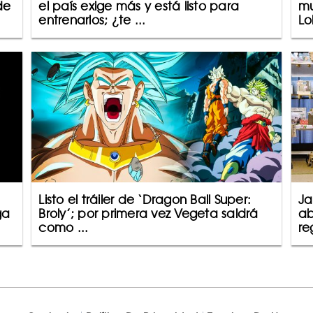
de
el país exige más y está listo para
mu
entrenarlos; ¿te ...
Lo
Listo el tráiler de ‘Dragon Ball Super:
Ja
ga
Broly’; por primera vez Vegeta saldrá
ab
como ...
re