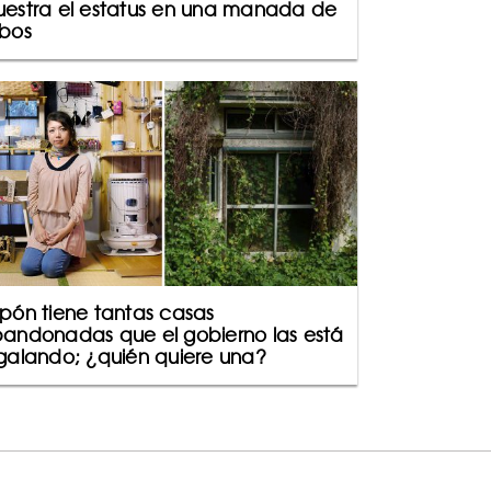
estra el estatus en una manada de
bos
pón tiene tantas casas
andonadas que el gobierno las está
galando; ¿quién quiere una?