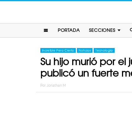
PORTADA
SECCIONES
Increíble Pero Cierto
Noticias
Tecnología
Su hijo murió por el
publicó un fuerte m
Por
Jonathan M