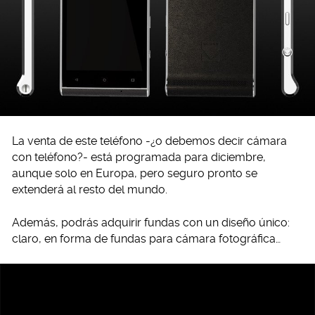
La venta de este teléfono -¿o debemos decir cámara
con teléfono?- está programada para diciembre,
aunque solo en Europa, pero seguro pronto se
extenderá al resto del mundo.
Además, podrás adquirir fundas con un diseño único:
claro, en forma de fundas para cámara fotográfica…