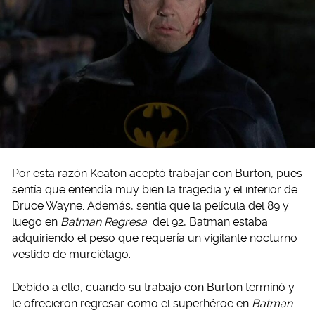
Por esta razón Keaton aceptó trabajar con Burton, pues
sentía que entendía muy bien la tragedia y el interior de
Bruce Wayne. Además, sentía que la película del 89 y
luego en
Batman Regresa
del 92, Batman estaba
adquiriendo el peso que requería un vigilante nocturno
vestido de murciélago.
Debido a ello, cuando su trabajo con Burton terminó y
le ofrecieron regresar como el superhéroe en
Batman