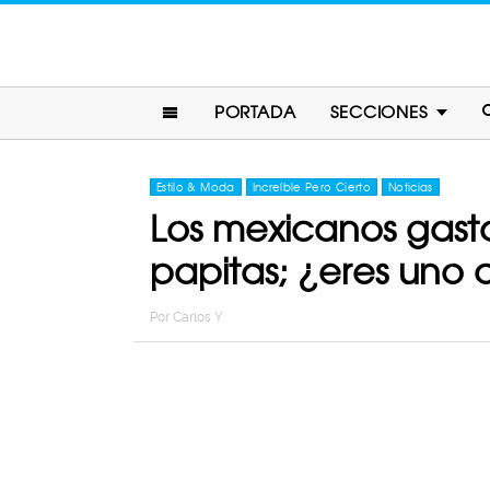
PORTADA
SECCIONES
Estilo & Moda
Increíble Pero Cierto
Noticias
Los mexicanos gast
papitas; ¿eres uno d
Por
Carlos Y