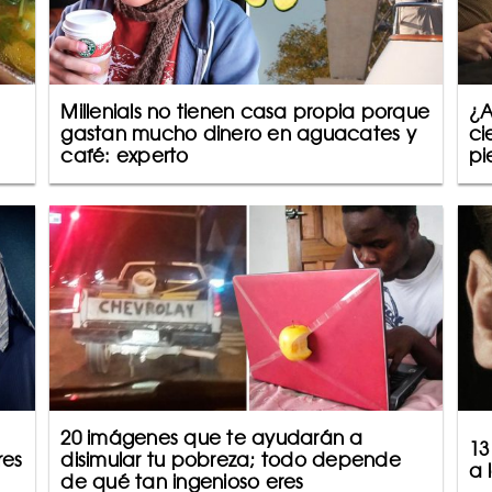
Millenials no tienen casa propia porque
¿A
gastan mucho dinero en aguacates y
ci
café: experto
pi
20 imágenes que te ayudarán a
13
res
disimular tu pobreza; todo depende
a 
de qué tan ingenioso eres