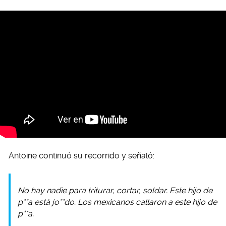
Antoine continuó su recorrido y señaló:
No hay nadie para triturar, cortar, soldar. Este hijo de
p**a está jo**do. Los mexicanos callaron a este hijo de
p**a.