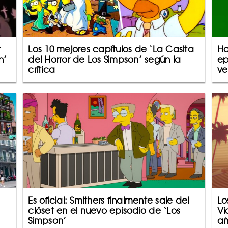
r
Los 10 mejores capítulos de ‘La Casita
Ho
n’
del Horror de Los Simpson’ según la
ep
crítica
ve
Es oficial: Smithers finalmente sale del
Lo
clóset en el nuevo episodio de ‘Los
Vi
Simpson’
añ