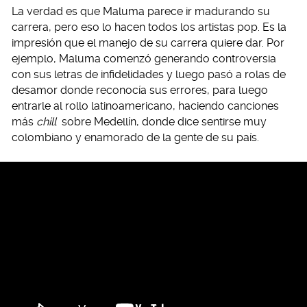
La verdad es que Maluma parece ir madurando su
carrera, pero eso lo hacen todos los artistas pop. Es la
impresión que el manejo de su carrera quiere dar. Por
ejemplo, Maluma comenzó generando controversia
con sus letras de infidelidades y luego pasó a rolas de
desamor donde reconocía sus errores, para luego
entrarle al rollo latinoamericano, haciendo canciones
más
chill
sobre Medellín, donde dice sentirse muy
colombiano y enamorado de la gente de su país.