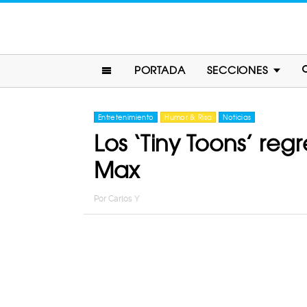
PORTADA
SECCIONES
Entretenimiento
Humor & Risa
Noticias
Los ‘Tiny Toons’ r
Max
Por
Carlos Y