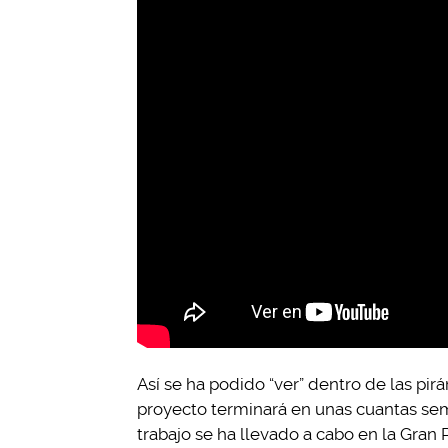
Así se ha podido “ver” dentro de las pir
proyecto terminará en unas cuantas sem
trabajo se ha llevado a cabo en la Gran