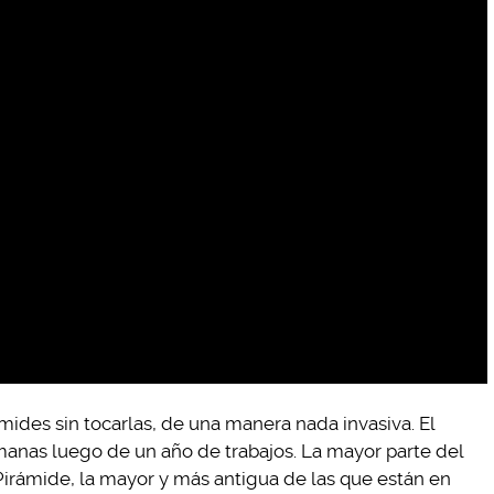
ámides sin tocarlas, de una manera nada invasiva. El
anas luego de un año de trabajos. La mayor parte del
 Pirámide, la mayor y más antigua de las que están en