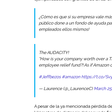
¿Cómo es que si su empresa vale má
público done a un fondo de ayuda pa
empleados ellos mismos!
The AUDACITY!
“How is your company worth over a TR
employee relief fund?! As if Amazon 
#Jeffbezos
#amazon
https://t.co/Sv
— Laurence (@_LaurenceC)
March 25
A pesar de la ya mencionada pérdida de 