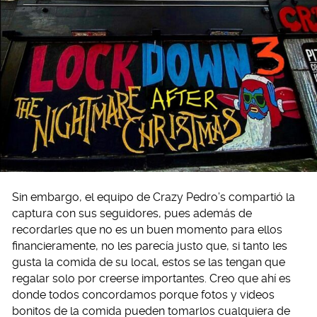
Sin embargo, el equipo de Crazy Pedro’s compartió la
captura con sus seguidores, pues además de
recordarles que no es un buen momento para ellos
financieramente, no les parecía justo que, si tanto les
gusta la comida de su local, estos se las tengan que
regalar solo por creerse importantes. Creo que ahí es
donde todos concordamos porque fotos y videos
bonitos de la comida pueden tomarlos cualquiera de