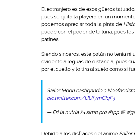
El extranjero es de esos güeros tatuados
pues se quita la playera en un momento 
podemos apreciar toda la pinta de
Histo
puede con el poder de la luna, pues los
patines.
Siendo sinceros, este patán no tenía ni
evidente a leguas de distancia, pues cu
por el cuello y lo tira al suelo como s
Sailor Moon castigando a Neofascista
pic.twitter.com/UUf7mGIqF3
— Eri la nutria 🦦 simp pro #lpp 🌸 #
Debido a los disfraces del anime
Sailor