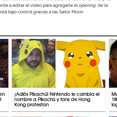
nte a editar el video para agregarle el
opening
de la
stá bajo control gracias a las Sailor Moon.
 en
¡Adiós Pikachú! Nintendo le cambia el
Mu
l
nombre a Pikachú y fans de Hong
18
Kong protestan
lo