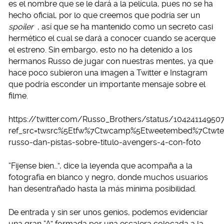
es el nombre que se le dará a la película, pues no se ha
hecho oficial, por lo que creemos que podría ser un
spoiler
, así que se ha mantenido como un secreto casi
hermético el cual se dará a conocer cuando se acerque
el estreno. Sin embargo, esto no ha detenido a los
hermanos Russo de jugar con nuestras mentes, ya que
hace poco subieron una imagen a Twitter e Instagram
que podría esconder un importante mensaje sobre el
filme.
https://twitter.com/Russo_Brothers/status/10424114950
ref_src=twsrc%5Etfw%7Ctwcamp%5Etweetembed%7Ctwter
russo-dan-pistas-sobre-titulo-avengers-4-con-foto
“Fijense bien…”, dice la leyenda que acompaña a la
fotografía en blanco y negro, donde muchos usuarios
han desentrañado hasta la más mínima posibilidad.
De entrada y sin ser unos genios, podemos evidenciar
una gran “A” formada por una escalera colocada a la