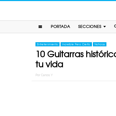
PORTADA
SECCIONES
Entretenimiento
Increíble Pero Cierto
Noticias
10 Guitarras histór
tu vida
Por
Carlos Y