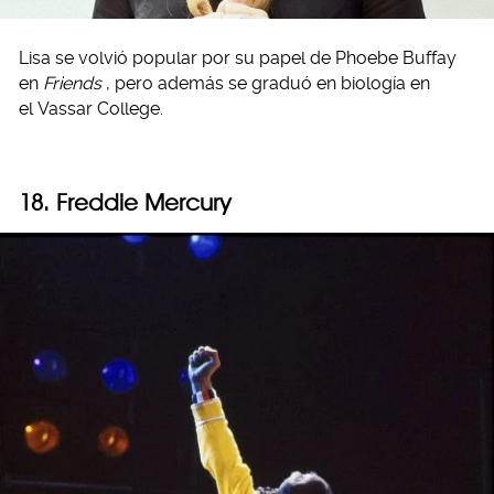
Lisa se volvió popular por su papel de Phoebe Buffay
en
Friends
, pero además se graduó en biología en
el Vassar College.
18. Freddie Mercury