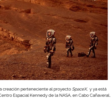
a creación perteneciente al proyecto
SpaceX,
y ya está
l Centro Espacial Kennedy de la NASA, en Cabo Cañaveral,