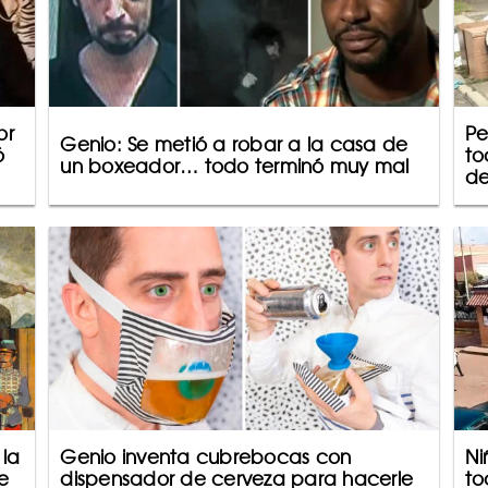
or
Pe
Genio: Se metió a robar a la casa de
ó
to
un boxeador… todo terminó muy mal
de
 la
Genio inventa cubrebocas con
Ni
e
dispensador de cerveza para hacerle
to