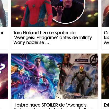
or
Tom Holland hizo un spoiler de
Co
‘Avengers: Endgame’ antes de Infinity
lo
War y nadie se ...
Av
Hasbro hace SPOILER de ‘Avengers:
Es