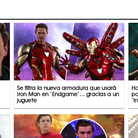
Se filtra la nueva armadura que usará
Ha
Iron Man en ‘Endgame’… gracias a un
po
juguete
‘I