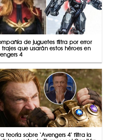
mpañía de juguetes filtra por error
s trajes que usarán estos héroes en
engers 4
ta teoría sobre ‘Avengers 4’ filtra la