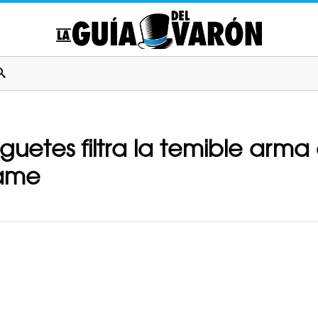
uguetes filtra la temible arm
game