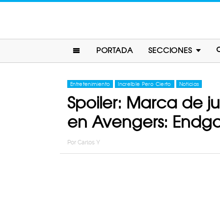
PORTADA
SECCIONES
Entretenimiento
Increíble Pero Cierto
Noticias
Spoiler: Marca de j
en Avengers: End
Por
Carlos Y