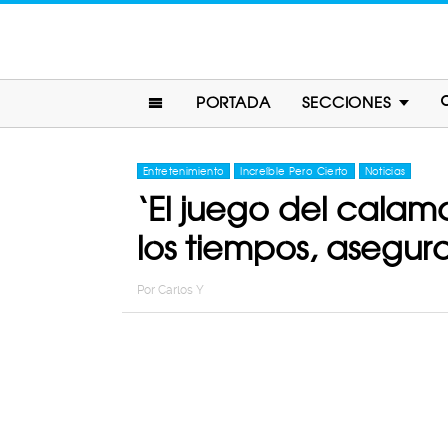
PORTADA
SECCIONES
Entretenimiento
Increíble Pero Cierto
Noticias
‘El juego del calama
los tiempos, asegura
Por
Carlos Y