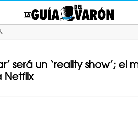
r’ será un ‘reality show’; e
 Netflix