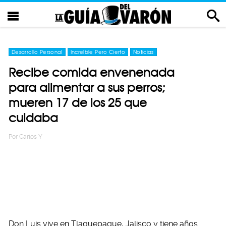
Desarrollo Personal
Increíble Pero Cierto
Noticias
Recibe comida envenenada
para alimentar a sus perros;
mueren 17 de los 25 que
cuidaba
Por
Carlos Y
Don Luis vive en Tlaquepaque, Jalisco y tiene años