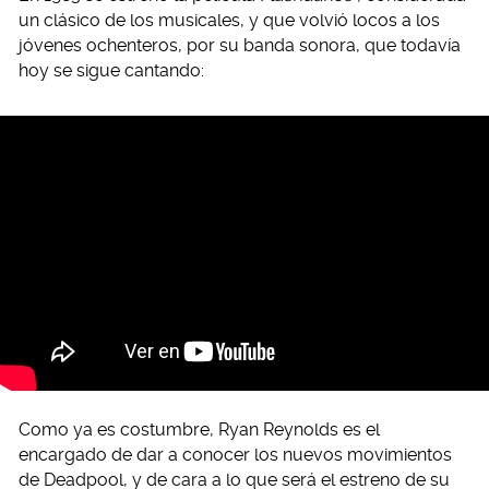
un clásico de los musicales, y que volvió locos a los
jóvenes ochenteros, por su banda sonora, que todavía
hoy se sigue cantando:
Como ya es costumbre, Ryan Reynolds es el
encargado de dar a conocer los nuevos movimientos
de Deadpool, y de cara a lo que será el estreno de su