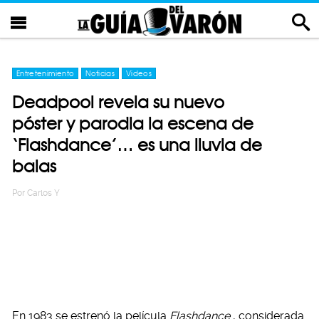
Entretenimiento
Noticias
Videos
Deadpool revela su nuevo
póster y parodia la escena de
‘Flashdance’… es una lluvia de
balas
Por
Carlos Y
En 1983 se estrenó la película
Flashdance
, considerada