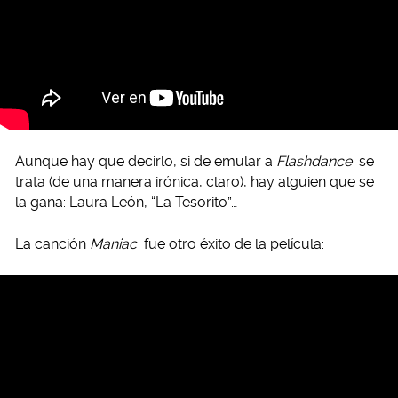
Aunque hay que decirlo, si de emular a
Flashdance
se
trata (de una manera irónica, claro), hay alguien que se
la gana: Laura León, “La Tesorito”…
La canción
Maniac
fue otro éxito de la película: