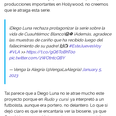
producciones importantes en Hollywood, no creemos
que le atraiga esta serie.
¡Diego Luna rechaza protagonizar la serie sobre la
vida de Cuauhtémoc Blanco!😱⚽ ¡Además, agradece
las muestras de cariño que ha recibido luego del
fallecimiento de su padre! 🙌📺
#EsteJuevesVoy
#VLA
>>
https://t.co/gQ6ToBhT0o
pic.twitter.com/2WOtntcQBY
— Venga la Alegría (@VengaLaAlegria)
January 5,
2023
Tal parece que a Diego Luna no le atrae mucho este
proyecto porque en
Rudo y cursi
ya interpretó a un
futbolista, aunque era portero, no delantero. Lo que sí
dejó claro es que le encantaría ver la bioserie, ya que