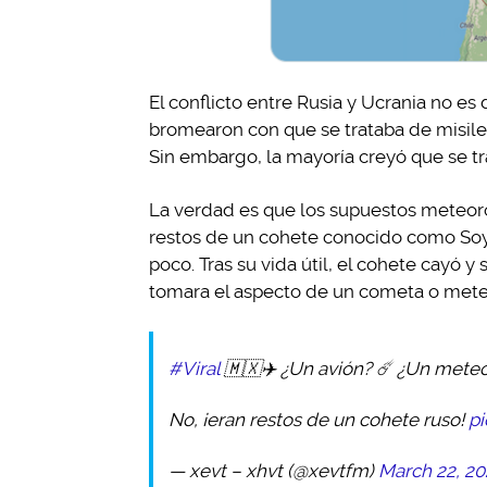
El conflicto entre Rusia y Ucrania no e
bromearon con que se trataba de misile
Sin embargo, la mayoría creyó que se tr
La verdad es que los supuestos meteoros
restos de un cohete conocido como Soyu
poco. Tras su vida útil, el cohete cayó 
tomara el aspecto de un cometa o mete
#Viral
🇲🇽✈️ ¿Un avión? ☄️ ¿Un meteo
No, ¡eran restos de un cohete ruso!
p
— xevt – xhvt (@xevtfm)
March 22, 20