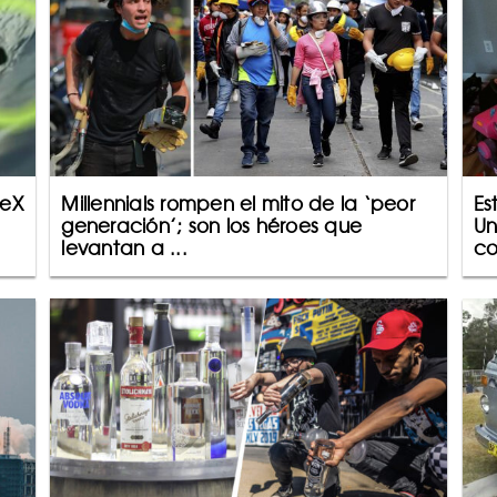
ceX
Millennials rompen el mito de la ‘peor
Es
generación’; son los héroes que
Un
levantan a ...
co