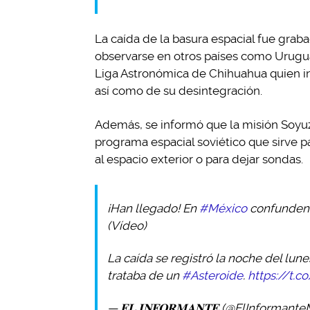
La caída de la basura espacial fue gra
observarse en otros países como Uruguay
Liga Astronómica de Chihuahua quien in
así como de su desintegración.
Además, se informó que la misión Soyuz
programa espacial soviético que sirve p
al espacio exterior o para dejar sondas.
¡Han llegado! En
#México
confunden 
(Vídeo)
La caída se registró la noche del lun
trataba de un
#Asteroide
.
https://t.
— 𝐄𝐋 𝐈𝐍𝐅𝐎𝐑𝐌𝐀𝐍𝐓𝐄 (@ElInformant