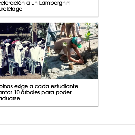
eleración a un Lamborghini
rciélago
lipinas exige a cada estudiante
antar 10 árboles para poder
aduarse