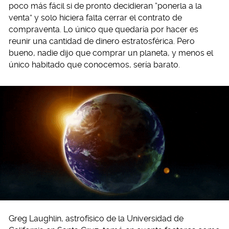
poco más fácil si de pronto decidieran “ponerla a la
venta” y solo hiciera falta cerrar el contrato de
compraventa. Lo único que quedaría por hacer es
reunir una cantidad de dinero estratosférica. Pero
bueno, nadie dijo que comprar un planeta, y menos el
único habitado que conocemos, sería barato.
Greg Laughlin, astrofísico de la Universidad de