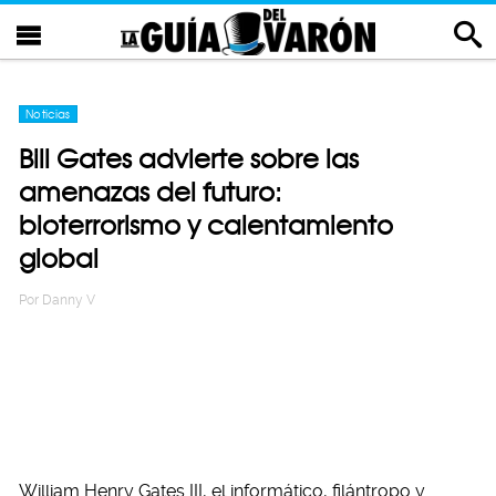
Noticias
Bill Gates advierte sobre las
amenazas del futuro:
bioterrorismo y calentamiento
global
Por
Danny V
William Henry Gates III, el informático, filántropo y