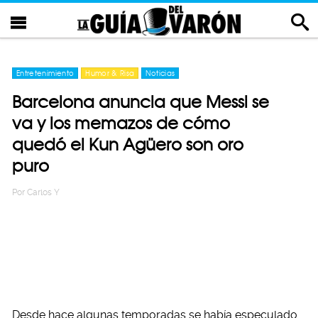
Entretenimiento
Humor & Risa
Noticias
Barcelona anuncia que Messi se
va y los memazos de cómo
quedó el Kun Agüero son oro
puro
Por
Carlos Y
Desde hace algunas temporadas se había especulado