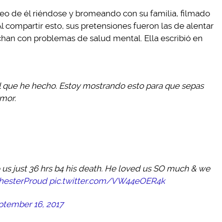
eo de él riéndose y bromeando con su familia, filmado
Al compartir esto, sus pretensiones fueron las de alentar
chan con problemas de salud mental. Ella escribió en
l que he hecho. Estoy mostrando esto para que sepas
umor.
o us just 36 hrs b4 his death. He loved us SO much & we
esterProud
pic.twitter.com/VW44eOER4k
ptember 16, 2017