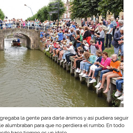
ongregaba la gente para darle ánimos y así pudiera seguir
 le alumbraban para que no perdiera el rumbo. En todo
sde hace tiempo es un ídolo.